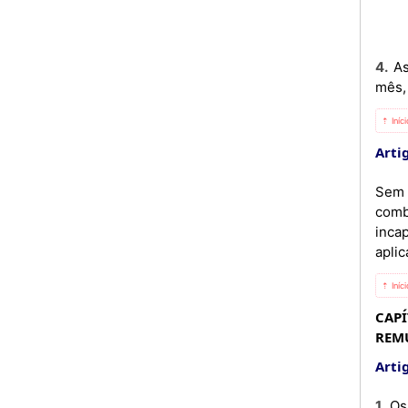
4. As modalidades e as condições de atribuição de prestações complementares do abono de família, do 13.°
mês, 
⇡ Iníc
Artig
Sem p
comb
inca
aplic
⇡ Iníc
CAPÍ
REM
Artig
1. Os vencimentos dos Magistradas são os que foram aprovados pelo Decreto n.º 21/00, de 10 de Março, sem