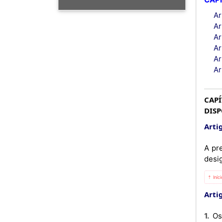
Ar
Ar
Ar
Ar
Ar
Ar
CAPÍ
DISP
Artig
A pr
desi
⇡ Iníc
Artig
1. Os Magistrados tem direito ao vencimento-base, suplementos, prestações sociais, diuturnidades, abonos