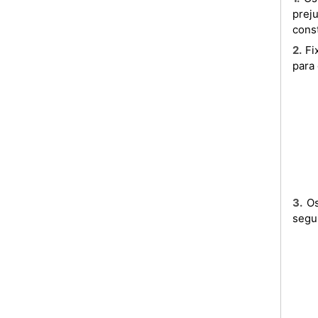
prej
cons
2. Fixado o vencimento do Presidente da República acima do atribuído à Magistratura e, não havendo prejuízos
para
3. Os Juízes de Direito e os Magistrados do Ministério Público junto dos Tribunais Provinciais têm direito ao
segu