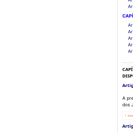
Ar
CAPÍ
Ar
Ar
Ar
Ar
Ar
CAPÍ
DISP
Artig
A pr
dos J
⇡ Iníc
Artig