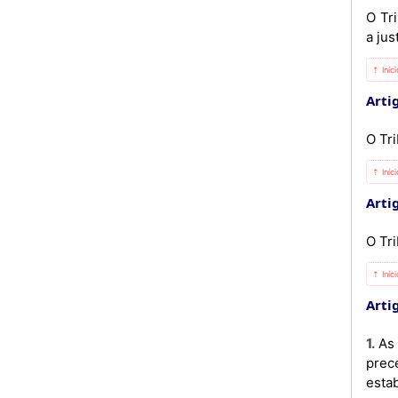
O Tr
a jus
⇡ Iníc
Artig
O Tri
⇡ Iníc
Artig
O Tr
⇡ Iníc
Artig
1. As decisões do Tribunal Constitucional tem a forma de acórdão, nos termos do Código de Processo Civil, dos
prec
esta