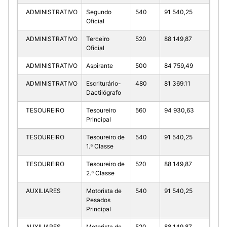
ADMINISTRATIVO
Segundo
540
91 540,25
Oficial
ADMINISTRATIVO
Terceiro
520
88 149,87
Oficial
ADMINISTRATIVO
Aspirante
500
84 759,49
ADMINISTRATIVO
Escriturário-
480
81 369.11
Dactilógrafo
TESOUREIRO
Tesoureiro
560
94 930,63
Principal
TESOUREIRO
Tesoureiro de
540
91 540,25
1.ª Classe
TESOUREIRO
Tesoureiro de
520
88 149,87
2.ª Classe
AUXILIARES
Motorista de
540
91 540,25
Pesados
Principal
AUXILIARES
Motorista de
520
88 149,87