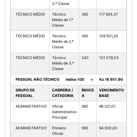
3.ª Classe
TÉCNICO MÉDIO
Técnico
280
117 924,37
Médio de 1.ª
Classe
TÉCNICO MÉDIO
Técnico
260
109 501,20
Médio de 2.ª
Classe
TÉCNICO MÉDIO
Técnico
240
101 078,03
Médio de 3.ª
Classe
PESSOAL NÃO TÉCNICO índice 100 = Kz 16 951,90
GRUPO DE
CARREIRA /
ÍNDICE
VENCIMENTO
PESSOAL
CATEGORIA
A
BASE
ADMINISTRATIVO
Oficial
580
98 321,01
Administrativo
Principal
ADMINISTRATIVO
Primeiro
560
94 930,63
Oficial