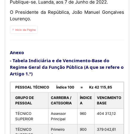
Publique-se. Luanda, aos 7 de Junho de 2022.
O Presidente da República, João Manuel Gonçalves
Lourenço.
⇡ Início da Página
Anexo
Tabela Indiciária e de Vencimento-Base do
Regime Geral da Função Pública (A que se refere o
Artigo 1.º)
PESSOAL TÉCNICO Índice 100 = Kz 42 115,85
GRUPO DE
CARREIRA /
ÍNDICE
VENCIMENTO
PESSOAL
CATEGORIA
A
BASE
TÉCNICO
Assessor
960
404 312,12
SUPERIOR
Principal
TÉCNICO
Primeiro
900
379 042,61