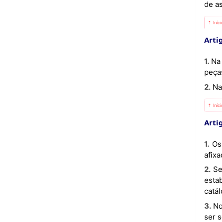
de a
⇡ Iníc
Arti
1. Na venda em conjunto deve indicar-se o preço total, o número de peças e quando seja possível a aquisição de
peça
2. 
⇡ Iníc
Arti
1. Os preços de toda a prestação de serviços, seja qual for a natureza, devem constar de listas ou cartazes
afix
2. Sempre que sejam numerosos os serviços propostos e existam condições muito diversas que não permitam
esta
catá
3. Nos serviços prestados à hora, à percentagem, à tarefa ou segundo qualquer outro critério, os preços devem
ser s