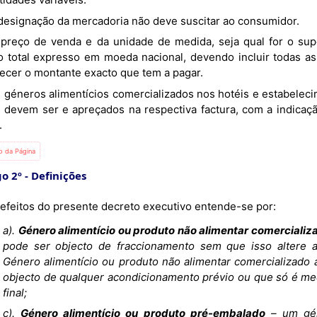
A designação da mercadoria não deve suscitar ao consumidor.
o total expresso em moeda nacional, devendo incluir todas a
ecer o montante exacto que tem a pagar.
l, devem ser e apreçados na respectiva factura, com a indicaçã
.
io da Página
go 2º
Definições
 efeitos do presente decreto executivo entende-se por:
a).
Género alimentício ou produto não alimentar comercializ
pode ser objecto de fraccionamento sem que isso altere a
Género alimentício ou produto não alimentar comercializado
objecto de qualquer acondicionamento prévio ou que só é m
final;
c).
Género alimentício ou produto pré-embalado
– um gén