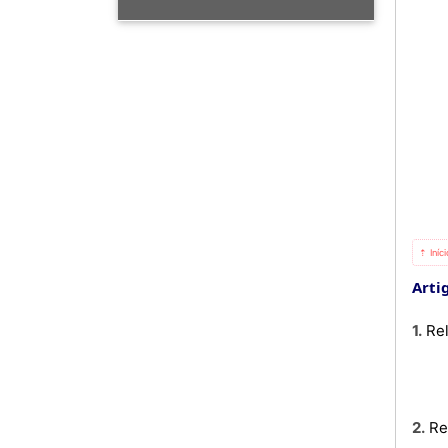
⇡ Iníc
Arti
1. 
2. 