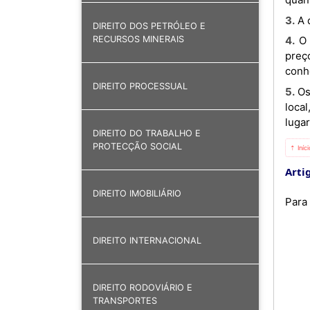
3. 
DIREITO DOS PETRÓLEO E
4. O preço de venda e da unidade de medida, seja qual for o suporte utilizado para os indicar, represente o
RECURSOS MINERAIS
preç
conh
DIREITO PROCESSUAL
5. Os géneros alimentícios comercializados nos hotéis e estabelecimentos similares, desde que consumidos no
loca
lugar
DIREITO DO TRABALHO E
PROTECÇÃO SOCIAL
⇡ Iníc
Arti
DIREITO IMOBILIÁRIO
Para
DIREITO INTERNACIONAL
DIREITO RODOVIÁRIO E
TRANSPORTES