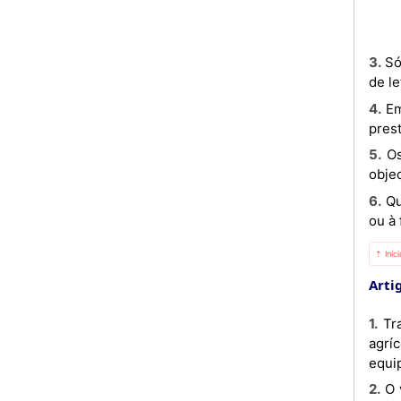
3. Só podem ser usadas as listas quando a natureza dos bens ou serviços torne materialmente impossível o uso
de l
4. Em qualquer caso, a indicação do preço deve ser feita na proximidade do respectivo bem ou local em que a
pres
5. Os bens vendidos ou serviços prestados ao mesmo preço e expostos ao público em conjunto, podem ser
obje
6. Quando o preço indicado não compreender um elemento ou prestação de serviço indispensável ao emprego
ou à 
⇡ Iníc
Arti
1. Tratando-se de venda a retalho de bens de equipamento, tais como electrodomésticos, viaturas, máquinas
agrí
equi
2. O vendedor indicará igualmente o período de garantia gratuita, se a houver, bem como as condições futuras