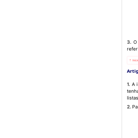
3. O preço da unidade de medida dos géneros alimentícios e dos produtos não alimentares pré-embalados
refer
⇡ Iníc
Arti
1. A indicação dos preços de venda e da unidade de medida deve ser feita de modo a que o consumidor não
tenha
listas
2. 