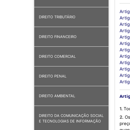
Artig
DIREITO TRIBUTÁRIO
Artig
Arti
Arti
Arti
DIREITO FINANCEIRO
Arti
Artig
Artig
DIREITO COMERCIAL
Artig
Artig
Artig
DIREITO PENAL
Artig
Arti
DIREITO AMBIENTAL
1. 
DIREITO DA COMUNICAÇÃO SOCIAL
2. Os géneros alimentícios e os produtos não alimentares postos à disposição do consumidor devem conter o
E TECNOLOGIAS DE INFORMAÇÃO
preç
quant