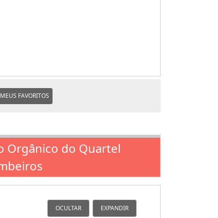
MEUS FAVORITOS
o Orgânico do Quartel
ombeiros
OCULTAR
EXPANDIR