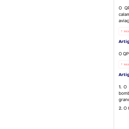
O QP
cala
aviaç
⇡ Iníc
Artig
O QP
⇡ Iníc
Artig
1. O QP tem por missão executar todas as tarefas operacionais consignadas no âmbito da protecção civil e
bomb
gran
2. 