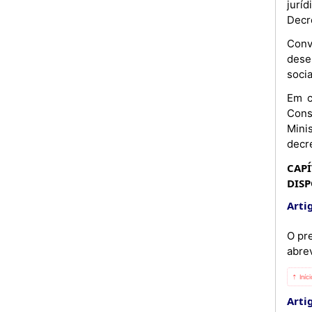
jurí
Decre
Conv
dese
socia
Em c
Cons
Mini
decr
CAPÍ
DISP
Artig
O pr
abre
⇡ Iníc
Artig