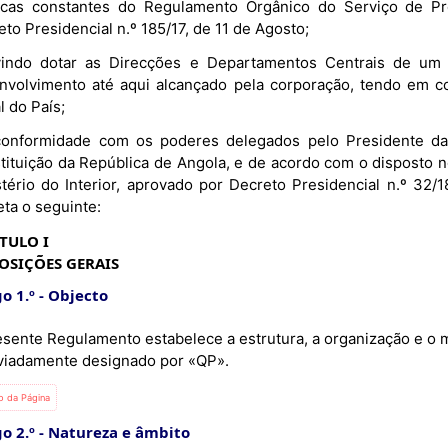
dicas constantes do Regulamento Orgânico do Serviço de Pr
to Presidencial n.º 185/17, de 11 de Agosto;
indo dotar as Direcções e Departamentos Centrais de um d
nvolvimento até aqui alcançado pela corporação, tendo em con
l do País;
onformidade com os poderes delegados pelo Presidente da 
tituição da República de Angola, e de acordo com o disposto no
stério do Interior, aprovado por Decreto Presidencial n.º 32/1
eta o seguinte:
TULO I
OSIÇÕES GERAIS
o 1.º
Objecto
esente Regulamento estabelece a estrutura, a organização e o 
viadamente designado por «QP».
io da Página
o 2.º
Natureza e âmbito