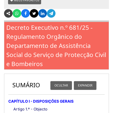
MEUS FAVORITOS
Decreto Executivo n.º 681/25 -
Regulamento Orgânico do
Departamento de Assistência
Social do Serviço de Protecção Civil
e Bombeiros
SUMÁRIO
OCULTAR
EXPANDIR
CAPÍTULO I - DISPOSIÇÕES GERAIS
Artigo 1.º - Objecto