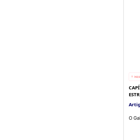
⇡ Iníc
CAPÍ
EST
Artig
O Ga