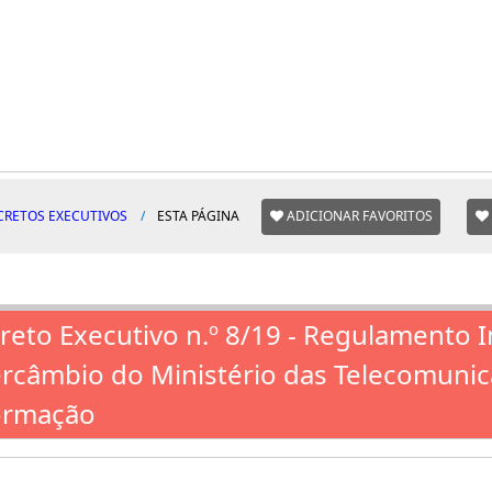
CRETOS EXECUTIVOS
ESTA PÁGINA
ADICIONAR FAVORITOS
reto Executivo n.º 8/19 - Regulamento 
ercâmbio do Ministério das Telecomunic
ormação