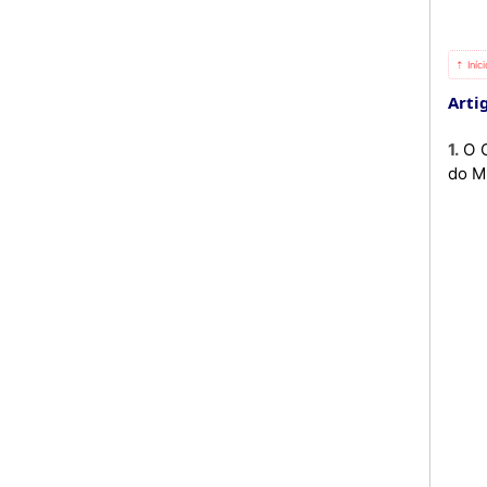
⇡ Iníc
Artig
1. O Gabinete de Intercâmbio é dirigido por um Director equiparado a Director Nacional, nomeado por Despacho
do M