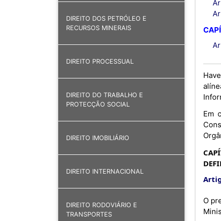
Ar
Ar
DIREITO DOS PETRÓLEO E
RECURSOS MINERAIS
CAPÍ
Ar
DIREITO PROCESSUAL
Have
alín
DIREITO DO TRABALHO E
Infor
PROTECÇÃO SOCIAL
Em c
Cons
Orgâ
DIREITO IMOBILIÁRIO
CAPÍ
DEFI
DIREITO INTERNACIONAL
Artig
O pr
DIREITO RODOVIÁRIO E
Mini
TRANSPORTES