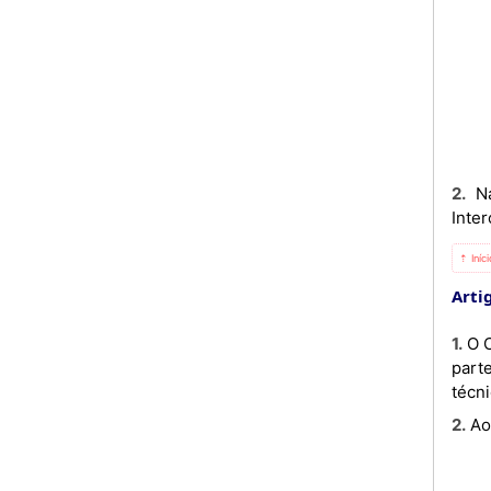
2. Na sua ausência ou impedimento, o Director é substituído por um Técnico Superior do Gabinete de
Inte
⇡ Iníc
Artig
1. O Conselho de Direcção do Gabinete de Intercâmbio, abreviadamente CD, é o órgão de consulta do qual fazem
part
técn
2. 