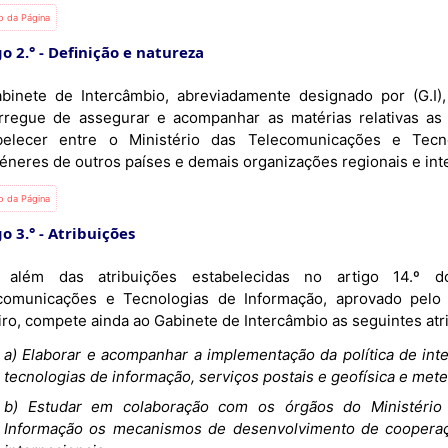
io da Página
o 2.°
Definição e natureza
binete de Intercâmbio, abreviadamente designado por (G.I),
rregue de assegurar e acompanhar as matérias relativas as
belecer entre o Ministério das Telecomunicações e Tec
éneres de outros países e demais organizações regionais e int
io da Página
o 3.°
Atribuições
 além das atribuições estabelecidas no artigo 14.º d
comunicações e Tecnologias de Informação, aprovado pelo 
iro, compete ainda ao Gabinete de Intercâmbio as seguintes atr
a) Elaborar e acompanhar a implementação da política de in
tecnologias de informação, serviços postais e geofísica e mete
b) Estudar em colaboração com os órgãos do Ministério
Informação os mecanismos de desenvolvimento de cooperaçã