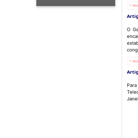
⇡ Iníc
Artig
O Ga
enca
esta
cong
⇡ Iníc
Artig
Para
Tele
Jane