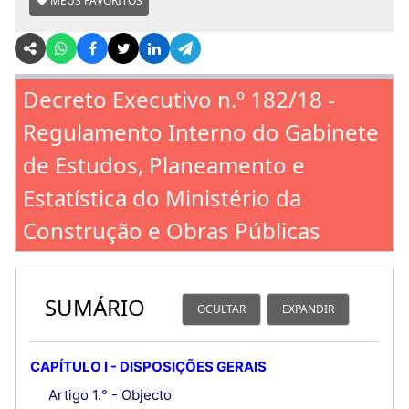
MEUS FAVORITOS
Decreto Executivo n.º 182/18 -
Regulamento Interno do Gabinete
de Estudos, Planeamento e
Estatística do Ministério da
Construção e Obras Públicas
SUMÁRIO
OCULTAR
EXPANDIR
CAPÍTULO I - DISPOSIÇÕES GERAIS
Artigo 1.° - Objecto