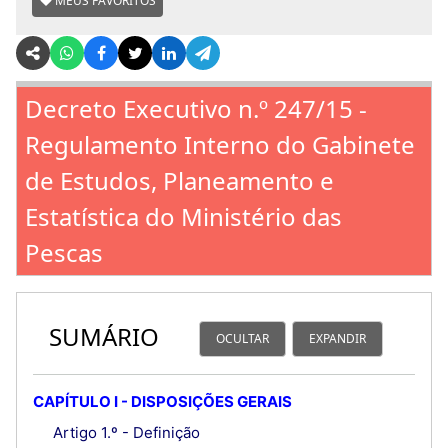
MEUS FAVORITOS
Decreto Executivo n.º 247/15 -
Regulamento Interno do Gabinete
de Estudos, Planeamento e
Estatística do Ministério das
Pescas
SUMÁRIO
OCULTAR
EXPANDIR
CAPÍTULO I - DISPOSIÇÕES GERAIS
Artigo 1.º - Definição