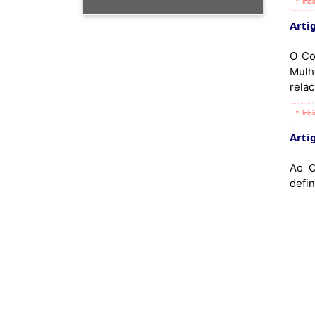
⇡ Iníc
Artig
O Co
Mulh
rela
⇡ Iníc
Artig
Ao C
defi