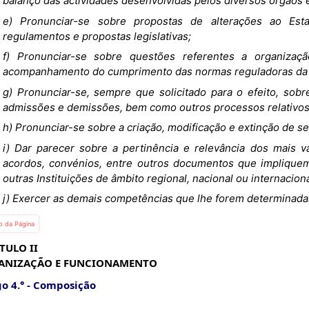
balanço das actividades desenvolvidas pelos diversos órgãos e
e) Pronunciar-se sobre propostas de alterações ao Est
regulamentos e propostas legislativas;
f) Pronunciar-se sobre questões referentes a organizaç
acompanhamento do cumprimento das normas reguladoras da ac
g) Pronunciar-se, sempre que solicitado para o efeito, so
admissões e demissões, bem como outros processos relativos 
h) Pronunciar-se sobre a criação, modificação e extinção de se
i) Dar parecer sobre a pertinência e relevância dos mais v
acordos, convénios, entre outros documentos que impliquem
outras Instituições de âmbito regional, nacional ou internacion
j) Exercer as demais competências que lhe forem determinadas
io da Página
TULO II
ANIZAÇÃO E FUNCIONAMENTO
o 4.°
Composição