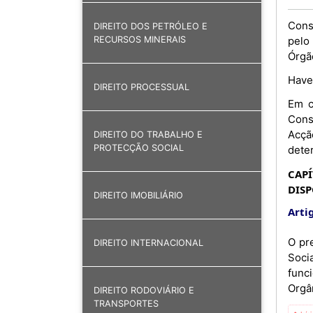
Cons
DIREITO DOS PETRÓLEO E
pelo
RECURSOS MINERAIS
Órgã
Have
DIREITO PROCESSUAL
Em c
Cons
Acçã
DIREITO DO TRABALHO E
PROTECÇÃO SOCIAL
dete
CAPÍ
DISP
DIREITO IMOBILIÁRIO
Artig
O pr
DIREITO INTERNACIONAL
Soci
func
Orgân
DIREITO RODOVIÁRIO E
TRANSPORTES