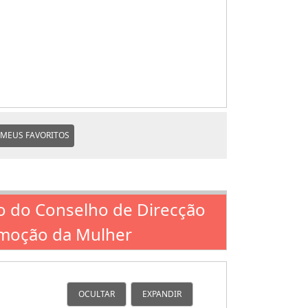
MEUS FAVORITOS
o do Conselho de Direcção
romoção da Mulher
OCULTAR
EXPANDIR