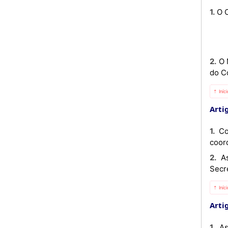
1. 
2. O Ministro pode, sempre que necessário, convidar ou convocar outras entidades para participar nas sessões
do C
⇡ Iníc
Artig
1. Compete ao Gabinete do Ministro, em colaboração com os diferentes órgãos e serviços do Ministério,
coor
2. As questões de carácter protocolar e de apoio administrativo e logístico são da responsabilidade da
Secre
⇡ Iníc
Artig
1. As reuniões do Conselho de Direcção são apoiadas por um Secretariado, constituído pelos seguintes