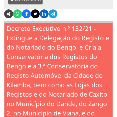
MEUS FAVORITOS
Decreto Executivo n.º 132/21 -
Extingue a Delegação do Registo e
do Notariado do Bengo, e Cria a
Conservatória dos Registos do
Bengo e a 3.ª Conservatória do
Registo Automóvel da Cidade do
Kilamba, bem como as Lojas dos
Registos e do Notariado de Caxito,
no Município do Dande, do Zango
2, no Município de Viana, e do