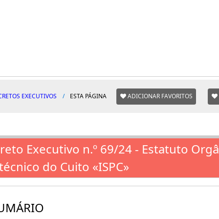
CRETOS EXECUTIVOS
ESTA PÁGINA
ADICIONAR FAVORITOS
reto Executivo n.º 69/24 - Estatuto Orgâ
itécnico do Cuito «ISPC»
UMÁRIO