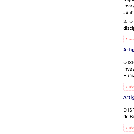
inve
Junh
2. O ISPC é dotado de personalidade jurídica própria e goza de autonomia científica, pedagógica, cultural,
disci
⇡ Iníc
Artig
O IS
inve
Huma
⇡ Iníc
Artig
O IS
do Bi
⇡ Iníc