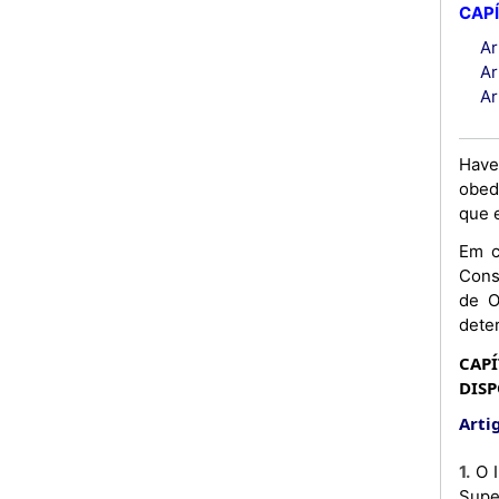
CAPÍ
Ar
Ar
Ar
Have
obed
que 
Em c
Cons
de O
dete
CAPÍ
DISP
Artig
1. O Instituto Superior Politécnico do Cuito, abreviadamente designado por «ISPC», é uma Instituição de Ensino
Supe