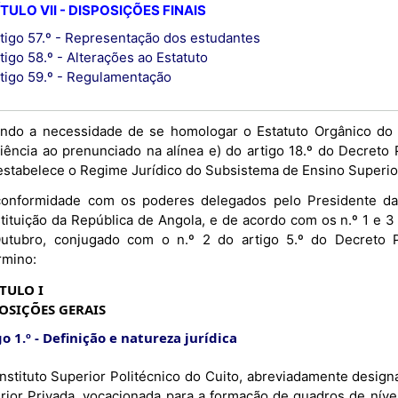
TULO VII - DISPOSIÇÕES FINAIS
tigo 57.º - Representação dos estudantes
tigo 58.º - Alterações ao Estatuto
tigo 59.º - Regulamentação
ndo a necessidade de se homologar o Estatuto Orgânico do In
iência ao prenunciado na alínea e) do artigo 18.º do Decreto
estabelece o Regime Jurídico do Subsistema de Ensino Superio
onformidade com os poderes delegados pelo Presidente da 
tituição da República de Angola, e de acordo com os n.º 1 e 3
utubro, conjugado com o n.º 2 do artigo 5.º do Decreto P
rmino:
TULO I
OSIÇÕES GERAIS
o 1.º
Definição e natureza jurídica
rior Privada, vocacionada para a formação de quadros de níve