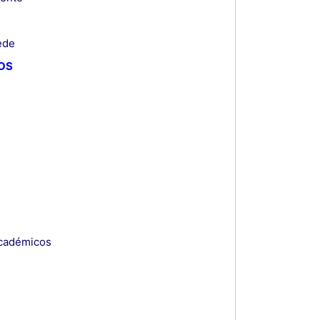
ede
OS
 académicos