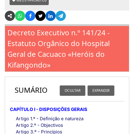
MEUS FAVORITOS
Decreto Executivo n.º 141/24 -
Estatuto Orgânico do Hospital
Geral de Cacuaco «Heróis do
Kifangondo»
SUMÁRIO
OCULTAR
EXPANDIR
CAPÍTULO I - DISPOSIÇÕES GERAIS
Artigo 1.º - Definição e natureza
Artigo 2.º - Objectivos
Artigo 3.º - Princípios