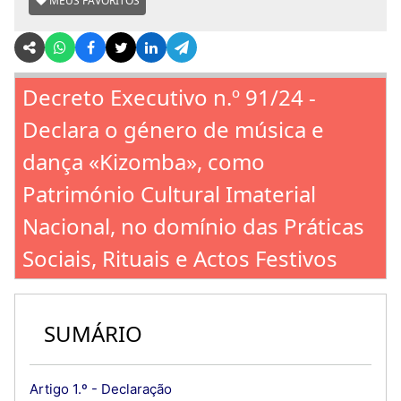
MEUS FAVORITOS
Decreto Executivo n.º 91/24 -
Declara o género de música e
dança «Kizomba», como
Património Cultural Imaterial
Nacional, no domínio das Práticas
Sociais, Rituais e Actos Festivos
SUMÁRIO
Artigo 1.º - Declaração