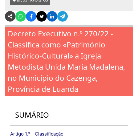
MEUS FAVORITOS
Decreto Executivo n.º 270/22 -
Classifica como «Património
Histórico-Cultural» a Igreja
Metodista Unida Maria Madalena,
no Município do Cazenga,
Província de Luanda
SUMÁRIO
Artigo 1.° - Classificação