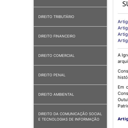
S
DIREITO TRIBUTÁRIO
Artig
Arti
Arti
DIREITO FINANCEIRO
Artig
A Ig
DIREITO COMERCIAL
arqu
Cons
DIREITO PENAL
histó
Em c
Cons
DIREITO AMBIENTAL
Outub
Patri
DIREITO DA COMUNICAÇÃO SOCIAL
Artig
E TECNOLOGIAS DE INFORMAÇÃO