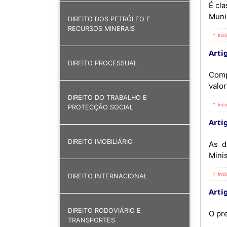
É cla
Munic
DIREITO DOS PETRÓLEO E
RECURSOS MINERAIS
⇡ Iníc
Artig
DIREITO PROCESSUAL
Comp
valor
DIREITO DO TRABALHO E
⇡ Iníc
PROTECÇÃO SOCIAL
Artig
DIREITO IMOBILIÁRIO
As d
Minis
⇡ Iníc
DIREITO INTERNACIONAL
Artig
DIREITO RODOVIÁRIO E
O pr
TRANSPORTES