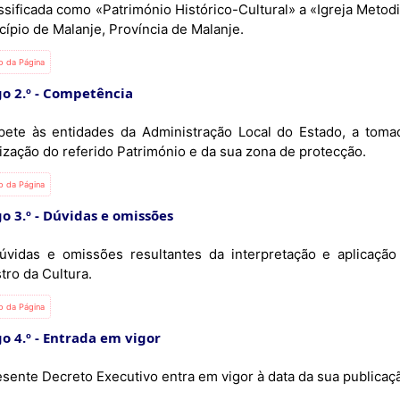
ssificada como «Património Histórico-Cultural» a «Igreja Metod
ípio de Malanje, Província de Malanje.
io da Página
o 2.º
Competência
ete às entidades da Administração Local do Estado, a toma
ização do referido Património e da sua zona de protecção.
io da Página
o 3.º
Dúvidas e omissões
úvidas e omissões resultantes da interpretação e aplicaçã
tro da Cultura.
io da Página
o 4.º
Entrada em vigor
esente Decreto Executivo entra em vigor à data da sua publicaç