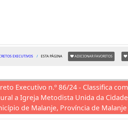
CRETOS EXECUTIVOS
ESTA PÁGINA
ADICIONAR FAVORITOS
reto Executivo n.º 86/24 - Classifica co
tural a Igreja Metodista Unida da Cidade
icípio de Malanje, Província de Malanje