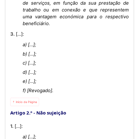
de serviços, em função da sua prestação de
trabalho ou em conexão e que representem
uma vantagem económica para o respectivo
beneficiário.
3. […]:
a) […];
b) […];
c) […];
d) […];
e) […];
f) [Revogado].
⇡ Início da Página
Artigo 2.º
Não sujeição
1. […]:
a) […];