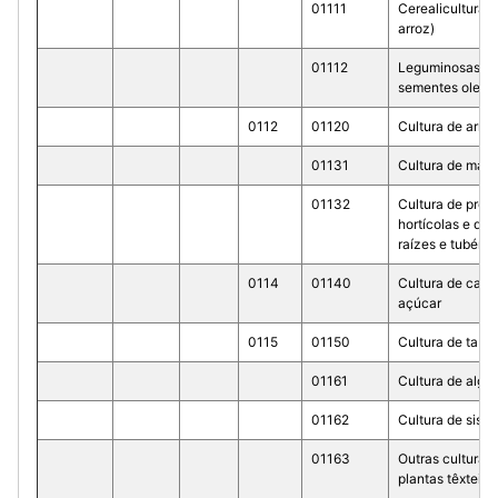
01111
Cerealicultura 
arroz)
01112
Leguminosas se
sementes oleag
0112
01120
Cultura de arroz
01131
Cultura de man
01132
Cultura de prod
hortícolas e de 
raízes e tubércu
0114
01140
Cultura de can
açúcar
0115
01150
Cultura de taba
01161
Cultura de algo
01162
Cultura de sisal
01163
Outras culturas
plantas têxteis