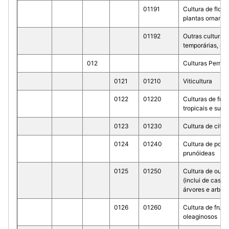
01191
Cultura de flore
plantas ornamen
01192
Outras culturas
temporárias, n. e
012
Culturas Perma
0121
01210
Viticultura
0122
01220
Culturas de frut
tropicais e subt
0123
01230
Cultura de citri
0124
01240
Cultura de pom
prunóideas
0125
01250
Cultura de outro
(inclui de casca 
árvores e arbus
0126
01260
Cultura de fruto
oleaginosos