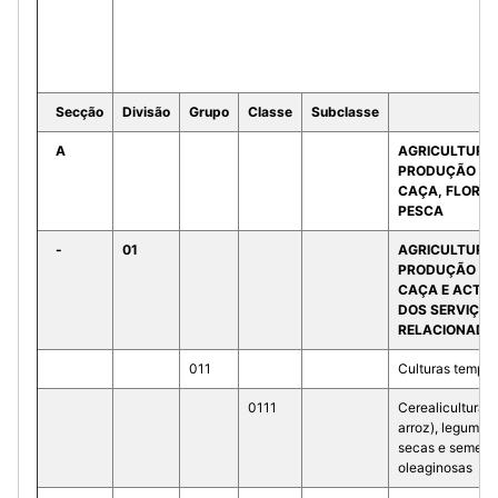
Secção
Divisão
Grupo
Classe
Subclasse
A
AGRICULTURA
PRODUÇÃO AN
CAÇA, FLORES
PESCA
-
01
AGRICULTURA
PRODUÇÃO AN
CAÇA E ACTIV
DOS SERVIÇOS
RELACIONADO
011
Culturas tempor
0111
Cerealicultura 
arroz), legumin
secas e sement
oleaginosas