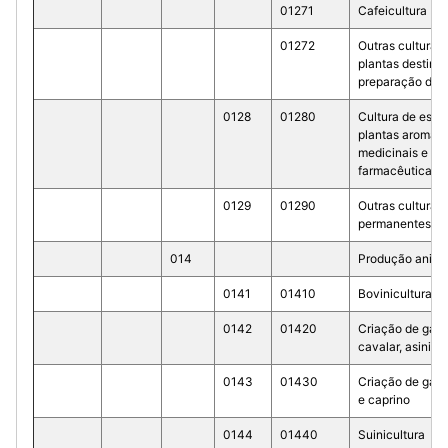
01271
Cafeicultura
01272
Outras culturas
plantas destina
preparação de 
0128
01280
Cultura de espec
plantas aromáti
medicinais e
farmacêuticas
0129
01290
Outras culturas
permanentes
014
Produção anima
0141
01410
Bovinicultura
0142
01420
Criação de gad
cavalar, asinino
0143
01430
Criação de gado
e caprino
0144
01440
Suinicultura