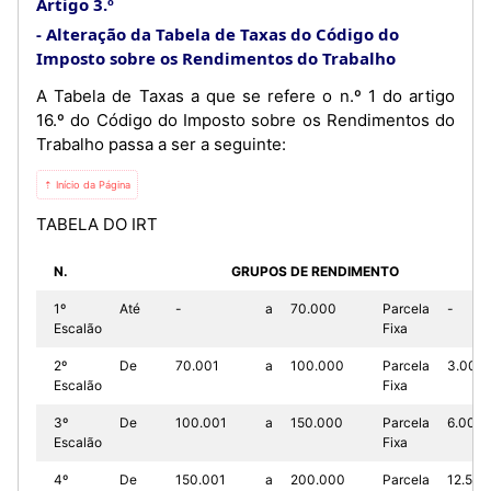
Artigo 3.º
Alteração da Tabela de Taxas do Código do
Imposto sobre os Rendimentos do Trabalho
A Tabela de Taxas a que se refere o n.º 1 do artigo
16.º do Código do Imposto sobre os Rendimentos do
Trabalho passa a ser a seguinte:
⇡ Início da Página
TABELA DO IRT
N.
GRUPOS DE RENDIMENTO
1º
Até
-
a
70.000
Parcela
-
Escalão
Fixa
2º
De
70.001
a
100.000
Parcela
3.000
Escalão
Fixa
3º
De
100.001
a
150.000
Parcela
6.000
Escalão
Fixa
4º
De
150.001
a
200.000
Parcela
12.500