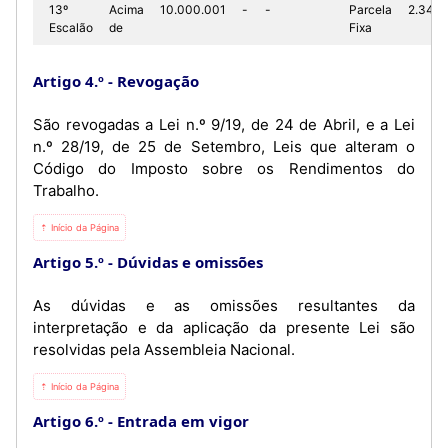
13º
Acima
10.000.001
-
-
Parcela
2.342.
Escalão
de
Fixa
Artigo 4.º
Revogação
São revogadas a Lei n.º 9/19, de 24 de Abril, e a Lei
n.º 28/19, de 25 de Setembro, Leis que alteram o
Código do Imposto sobre os Rendimentos do
Trabalho.
⇡ Início da Página
Artigo 5.º
Dúvidas e omissões
As dúvidas e as omissões resultantes da
interpretação e da aplicação da presente Lei são
resolvidas pela Assembleia Nacional.
⇡ Início da Página
Artigo 6.º
Entrada em vigor