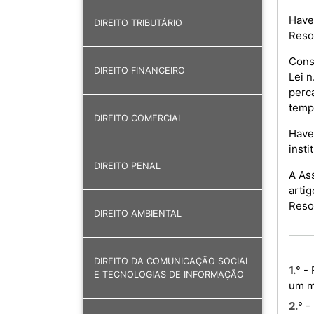
Have
DIREITO TRIBUTÁRIO
Reso
Consi
DIREITO FINANCEIRO
Lei 
perc
temp
DIREITO COMERCIAL
Haven
insti
DIREITO PENAL
A As
artig
Reso
DIREITO AMBIENTAL
DIREITO DA COMUNICAÇÃO SOCIAL
1.° - Fixar o Subsídio de Fim de Mandato no montante de Kz: 24 501 184,00 (vinte e quatro milhões, quinhentos e
E TECNOLOGIAS DE INFORMAÇÃO
um m
2.° - É revogada a Resolução n.º 19/08, de 7 de Agosto - que fixa o Subsídio de Fim de Mandato dos Deputados