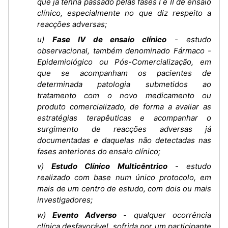
que já tenha passado pelas fases I e II de ensaio
clínico, especialmente no que diz respeito a
reacções adversas;
u)
Fase IV de ensaio clínico
- estudo
observacional, também denominado Fármaco -
Epidemiológico ou Pós-Comercialização, em
que se acompanham os pacientes de
determinada patologia submetidos ao
tratamento com o novo medicamento ou
produto comercializado, de forma a avaliar as
estratégias terapêuticas e acompanhar o
surgimento de reacções adversas já
documentadas e daquelas não detectadas nas
fases anteriores do ensaio clínico;
v)
Estudo Clínico Multicêntrico
- estudo
realizado com base num único protocolo, em
mais de um centro de estudo, com dois ou mais
investigadores;
w)
Evento Adverso
- qualquer ocorrência
clínica desfavorável, sofrida por um participante