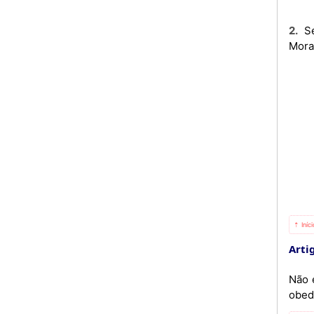
2. Sem prejuízo do disposto no número anterior, constituem, também, competências das Comissões de
Mora
⇡ Iníc
Artig
Não 
obedi