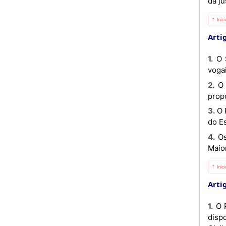
da ju
⇡ Iníc
Arti
1. O Supremo Tribunal Militar é composto por um juiz-presidente, um juiz vice-presidente e por sete juízes
vogai
2. O Presidente e os juízes do Supremo Tribunal Militar são nomeados pelo Presidente da República, sob
prop
3. O Presidente e os juízes dos Tribunais Militares de Região, de Zona e de Guarnição são nomeados pelo Chefe
do E
4. Os chefes dos órgãos do Supremo Tribunal Militar e restante pessoal são nomeados pelo Chefe do Estado
Maio
⇡ Iníc
Arti
1. O Plenário é constituído, para julgamento, por todos os juízes do Supremo Tribunal Militar, sem prejuízo do
disp