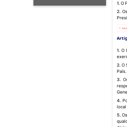
1. 
2. Os juízes dos Tribunais Militares de Região, de Zona e de Guarnição subordinam-se militarmente ao Juiz-
Pres
⇡ Iníc
Arti
1. O Plenário do Supremo Tribunal Militar constitui a máxima instância judicial no âmbito da jurisdição militar,
exerc
2. O Supremo Tribunal Militar exerce a sua jurisdição em todo o território nacional e tem a sua sede na capital do
País.
3. Os Tribunais Militares de Região, de Zona e de Guarnição exercem a sua jurisdição no território das
resp
Gene
4. Podem ser constituídas secções dos Tribunais Militares de Região, de Zona e de Guarnição, em qualquer
local
5. Os Tribunais Militares podem ser constituídos, para efeitos de julgamento, em qualquer unidade militar ou em
qualq