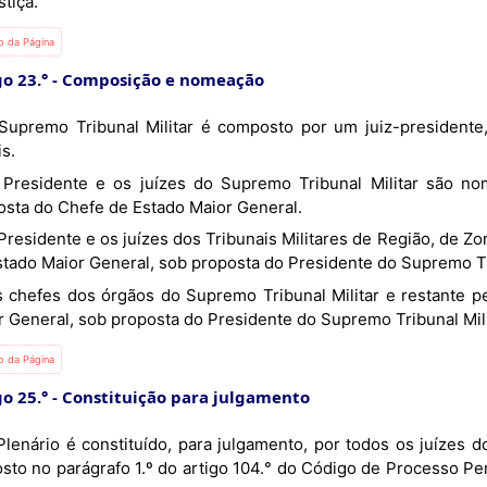
stiça.
io da Página
go 23.°
Composição e nomeação
s.
osta do Chefe de Estado Maior General.
stado Maior General, sob proposta do Presidente do Supremo Tri
r General, sob proposta do Presidente do Supremo Tribunal Mili
io da Página
go 25.°
Constituição para julgamento
osto no parágrafo 1.º do artigo 104.° do Código de Processo Pe