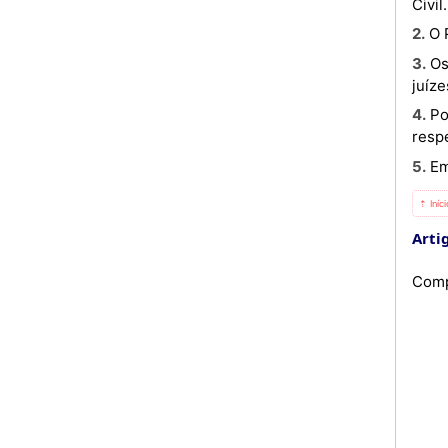
Civil.
2. 
3. Os restantes Tribunais Militares são constituídos, para efeitos de julgamentos, por um Juiz-presidente e dois
juíze
4. Podem ser vogais juízes profissionais ou juízes assessores designados entre os militares do comando militar
respe
5. 
⇡ Iníc
Arti
Comp