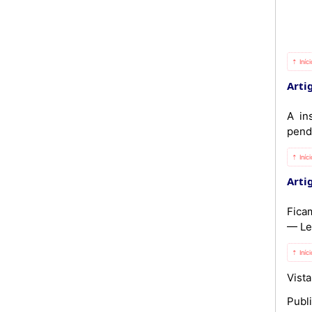
⇡ Iníc
Artig
A in
pend
⇡ Iníc
Artig
Ficam
— Lei
⇡ Iníc
Vist
Publ