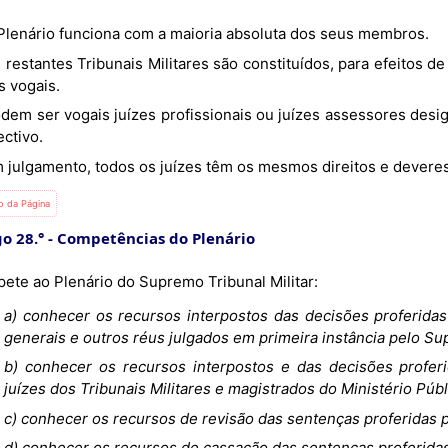
O Plenário funciona com a maioria absoluta dos seus membros.
s vogais.
ctivo.
Em julgamento, todos os juízes têm os mesmos direitos e deveres
io da Página
go 28.°
Competências do Plenário
ete ao Plenário do Supremo Tribunal Militar:
a) conhecer os recursos interpostos das decisões proferida
generais e outros réus julgados em primeira instância pelo Sup
b) conhecer os recursos interpostos e das decisões profe
juízes dos Tribunais Militares e magistrados do Ministério Públ
c) conhecer os recursos de revisão das sentenças proferidas p
d) conhecer os recursos de cassação das sentenças proferidas