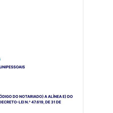
S
 UNIPESSOAIS
 CÓDIGO DO NOTARIADO) A ALÍNEA E) DO
RETO-LEI N.º 47.619, DE 31 DE