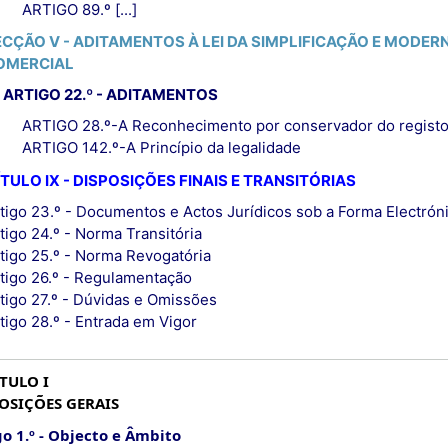
ARTIGO 89.º [...]
ECÇÃO V - ADITAMENTOS À LEI DA SIMPLIFICAÇÃO E MODER
OMERCIAL
ARTIGO 22.º - ADITAMENTOS
ARTIGO 28.º-A Reconhecimento por conservador do registo
ARTIGO 142.º-A Princípio da legalidade
TULO IX - DISPOSIÇÕES FINAIS E TRANSITÓRIAS
tigo 23.º - Documentos e Actos Jurídicos sob a Forma Electrón
tigo 24.º - Norma Transitória
tigo 25.º - Norma Revogatória
tigo 26.º - Regulamentação
tigo 27.º - Dúvidas e Omissões
tigo 28.º - Entrada em Vigor
TULO I
OSIÇÕES GERAIS
o 1.º
Objecto e Âmbito