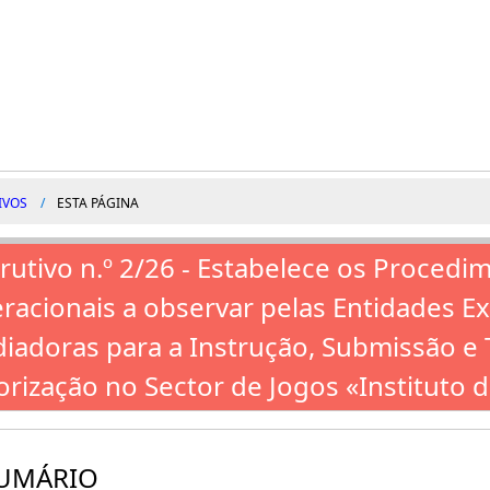
IVOS
ESTA PÁGINA
trutivo n.º 2/26 - Estabelece os Procedi
racionais a observar pelas Entidades E
iadoras para a Instrução, Submissão e 
orização no Sector de Jogos «Instituto 
UMÁRIO