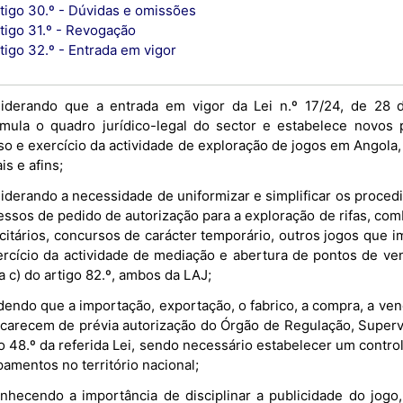
tigo 30.º - Dúvidas e omissões
tigo 31.º - Revogação
tigo 32.º - Entrada em vigor
iderando que a entrada em vigor da Lei n.º 17/24, de 28 d
rmula o quadro jurídico-legal do sector e estabelece novos p
so e exercício da actividade de exploração de jogos em Ango
is e afins;
iderando a necessidade de uniformizar e simplificar os procedi
essos de pedido de autorização para a exploração de rifas, com
icitários, concursos de carácter temporário, outros jogos que 
ercício da actividade de mediação e abertura de pontos de ven
a c) do artigo 82.º, ambos da LAJ;
endo que a importação, exportação, o fabrico, a compra, a vend
 carecem de prévia autorização do Órgão de Regulação, Superv
o 48.º da referida Lei, sendo necessário estabelecer um control
amentos no território nacional;
nhecendo a importância de disciplinar a publicidade do jogo