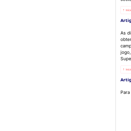
⇡ Iníc
Artig
As d
obte
camp
jogo
Supe
⇡ Iníc
Artig
Para 