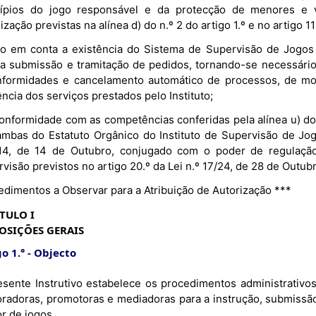
cípios do jogo responsável e da protecção de menores e 
lização previstas na alínea d) do n.º 2 do artigo 1.º e no artigo 1
o em conta a existência do Sistema de Supervisão de Jogos 
 a submissão e tramitação de pedidos, tornando-se necessário 
nformidades e cancelamento automático de processos, de modo
ência dos serviços prestados pelo Instituto;
nformidade com as competências conferidas pela alínea u) do ar
 ambas do Estatuto Orgânico do Instituto de Supervisão de Jo
14, de 14 de Outubro, conjugado com o poder de regulação
visão previstos no artigo 20.º da Lei n.º 17/24, de 28 de Outub
edimentos a Observar para a Atribuição de Autorização ***
TULO I
OSIÇÕES GERAIS
o 1.°
Objecto
esente Instrutivo estabelece os procedimentos administrativo
oradoras, promotoras e mediadoras para a instrução, submissã
r de jogos.