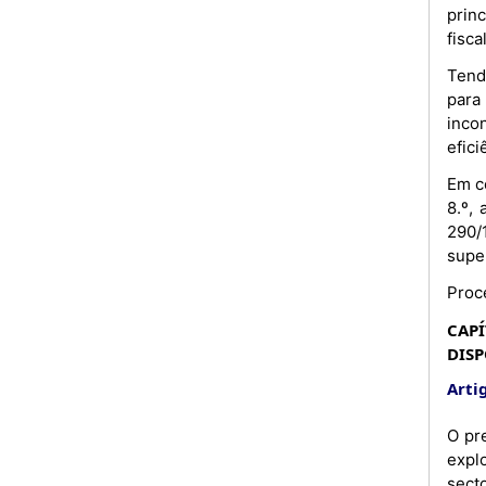
prin
fisca
Tend
para
inco
efici
Em co
8.º,
290/
super
Proc
CAPÍ
DISP
Artig
O pr
expl
secto