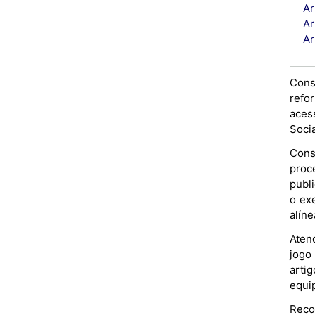
Ar
Ar
Ar
Cons
refo
aces
Socia
Cons
proc
publ
o ex
alíne
Atend
jogo
artig
equip
Reco