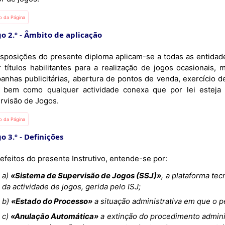
io da Página
o 2.º
Âmbito de aplicação
isposições do presente diploma aplicam-se a todas as entidad
r títulos habilitantes para a realização de jogos ocasionais,
anhas publicitárias, abertura de pontos de venda, exercício 
, bem como qualquer actividade conexa que por lei esteja 
rvisão de Jogos.
io da Página
o 3.º
Definições
efeitos do presente Instrutivo, entende-se por:
a)
«Sistema de Supervisão de Jogos (SSJ)»
, a plataforma te
da actividade de jogos, gerida pelo ISJ;
b)
«Estado do Processo»
a situação administrativa em que o pe
c)
«Anulação Automática»
a extinção do procedimento adminis