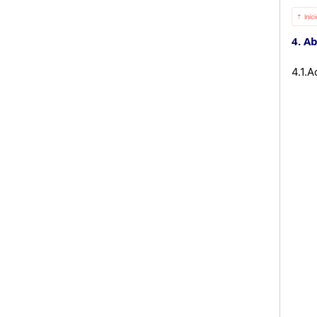
⇡ Iníc
4. A
4.1.A