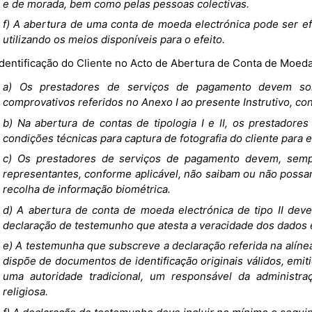
e de morada, bem como pelas pessoas colectivas.
f) A abertura de uma conta de moeda electrónica pode ser ef
utilizando os meios disponíveis para o efeito.
Identificação do Cliente no Acto de Abertura de Conta de Moeda
a) Os prestadores de serviços de pagamento devem soli
comprovativos referidos no Anexo I ao presente Instrutivo, con
b) Na abertura de contas de tipologia I e II, os prestador
condições técnicas para captura de fotografia do cliente para e
c) Os prestadores de serviços de pagamento devem, sempr
representantes, conforme aplicável, não saibam ou não possam
recolha de informação biométrica.
d) A abertura de conta de moeda electrónica de tipo II dev
declaração de testemunho que atesta a veracidade dos dados e
e) A testemunha que subscreve a declaração referida na alíne
dispõe de documentos de identificação originais válidos, emi
uma autoridade tradicional, um responsável da administr
religiosa.