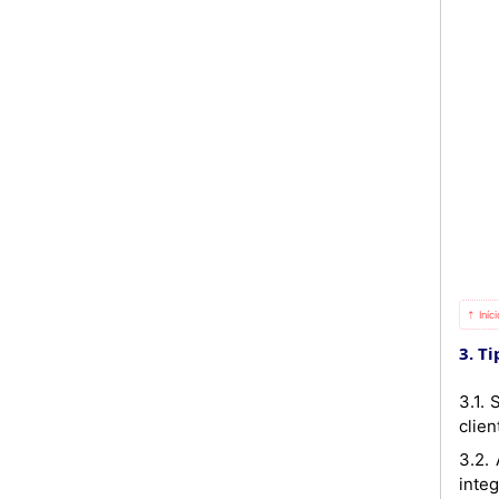
⇡ Iníc
3. T
3.1.
clie
3.2. 
integ