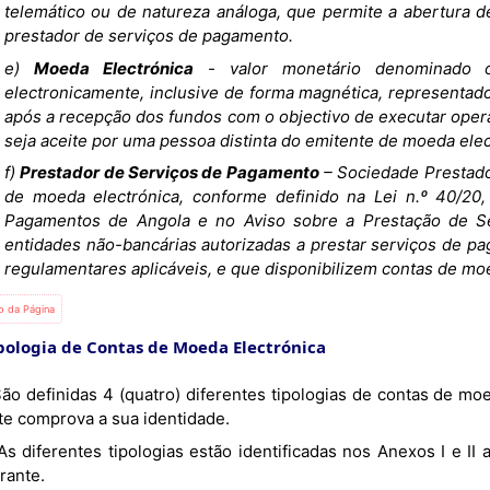
telemático ou de natureza análoga, que permite a abertura d
prestador de serviços de pagamento.
e)
Moeda Electrónica
- valor monetário denominado o
electronicamente, inclusive de forma magnética, representad
após a recepção dos fundos com o objectivo de executar oper
seja aceite por uma pessoa distinta do emitente de moeda elec
f)
Prestador de Serviços de Pagamento
– Sociedade Prestado
de moeda electrónica, conforme definido na Lei n.º 40/2
Pagamentos de Angola e no Aviso sobre a Prestação de Se
entidades não-bancárias autorizadas a prestar serviços de pa
regulamentares aplicáveis, e que disponibilizem contas de moe
io da Página
ipologia de Contas de Moeda Electrónica
 São definidas 4 (quatro) diferentes tipologias de contas de m
nte comprova a sua identidade.
As diferentes tipologias estão identificadas nos Anexos I e II
rante.