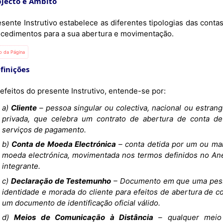
bjecto e Âmbito
esente Instrutivo estabelece as diferentes tipologias das cont
ocedimentos para a sua abertura e movimentação.
io da Página
efinições
efeitos do presente Instrutivo, entende-se por:
a)
Cliente
– pessoa singular ou colectiva, nacional ou estrang
privada, que celebra um contrato de abertura de conta d
serviços de pagamento.
b)
Conta de Moeda Electrónica
– conta detida por um ou mai
moeda electrónica, movimentada nos termos definidos no Anex
integrante.
c)
Declaração de Testemunho
– Documento em que uma pesso
identidade e morada do cliente para efeitos de abertura de c
um documento de identificação oficial válido.
d)
Meios de Comunicação à Distância
– qualquer meio d