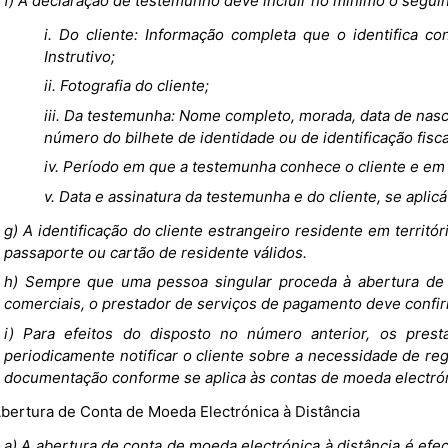
f) A declaração de testemunho deve incluir no mínimo o seguin
i. Do cliente: Informação completa que o identifica 
Instrutivo;
ii. Fotografia do cliente;
iii. Da testemunha: Nome completo, morada, data de nasc
número do bilhete de identidade ou de identificação fisca
iv. Período em que a testemunha conhece o cliente e em
v. Data e assinatura da testemunha e do cliente, se aplicá
g) A identificação do cliente estrangeiro residente em territ
passaporte ou cartão de residente válidos.
h) Sempre que uma pessoa singular proceda à abertura de 
comerciais, o prestador de serviços de pagamento deve confirm
i) Para efeitos do disposto no número anterior, os pre
periodicamente notificar o cliente sobre a necessidade de re
documentação conforme se aplica às contas de moeda electróni
Abertura de Conta de Moeda Electrónica à Distância
a) A abertura de conta de moeda electrónica à distância é efe