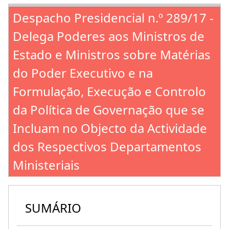
Despacho Presidencial n.º 289/17 -
Delega Poderes aos Ministros de
Estado e Ministros sobre Matérias
do Poder Executivo e na
Formulação, Execução e Controlo
da Política de Governação que se
Incluam no Objecto da Actividade
dos Respectivos Departamentos
Ministeriais
SUMÁRIO