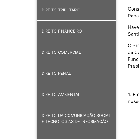
Consi
DIREITO TRIBUTÁRIO
Papa
Have
DIREITO FINANCEIRO
Sant
O Pre
da C
DIREITO COMERCIAL
Func
Presi
DIREITO PENAL
1. É criada a Comissão encarregue de preparar e organizar a visita oficial de Sua Santidade Papa Leão XIV ao
DIREITO AMBIENTAL
nosso
DIREITO DA COMUNICAÇÃO SOCIAL
E TECNOLOGIAS DE INFORMAÇÃO