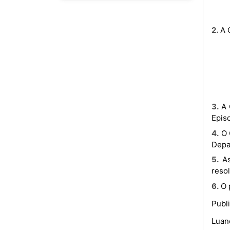
2. 
3. A Comissão deve trabalhar, em estreita articulação, com a Nunciatura Apostólica em Angola e a Conferência
Epis
4. O Coordenador da Comissão pode, sempre que necessário, convidar entidades ou representantes de outros
Depa
5. As dúvidas e omissões resultantes da interpretação e aplicação do presente Despacho Presidencial são
reso
6. 
Publ
Luan