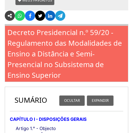
MEUS FAVORITOS
Decreto Presidencial n.º 59/20 -
Regulamento das Modalidades de
Ensino a Distância e Semi-
Presencial no Subsistema de
Ensino Superior
SUMÁRIO
OCULTAR
EXPANDIR
CAPÍTULO I - DISPOSIÇÕES GERAIS
Artigo 1.° - Objecto