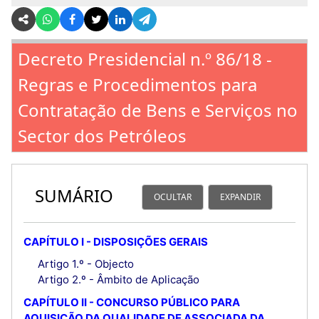
Decreto Presidencial n.º 86/18 -
Regras e Procedimentos para
Contratação de Bens e Serviços no
Sector dos Petróleos
SUMÁRIO
OCULTAR
EXPANDIR
CAPÍTULO I - DISPOSIÇÕES GERAIS
Artigo 1.º - Objecto
Artigo 2.º - Âmbito de Aplicação
CAPÍTULO II - CONCURSO PÚBLICO PARA
AQUISIÇÃO DA QUALIDADE DE ASSOCIADA DA