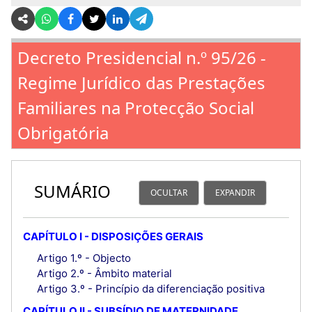
Decreto Presidencial n.º 95/26 -
Regime Jurídico das Prestações
Familiares na Protecção Social
Obrigatória
SUMÁRIO
OCULTAR
EXPANDIR
CAPÍTULO I - DISPOSIÇÕES GERAIS
Artigo 1.º - Objecto
Artigo 2.º - Âmbito material
Artigo 3.º - Princípio da diferenciação positiva
CAPÍTULO II - SUBSÍDIO DE MATERNIDADE