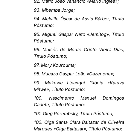
92. Mário João Venâncio «Mário Inglês»;
93. Mbemba Jorge;
94. Melville Óscar de Assis Bárber, Título
Póstumo;
95. Miguel Gaspar Neto «Jemitog», Título
Póstumo;
96. Moisés de Monte Cristo Vieira Dias,
Título Póstumo;
97. Mory Kourouma;
98. Mucazo Gaspar Leão «Cazenene»;
99. Mukuwe Lipangui Giboia «Katuva
Mitwe», Título Póstumo;
100. Nascimento Manuel Domingos
Cadete, Título Póstumo;
101. Oleg Porembsky, Título Póstumo;
102. Olga Santa Clara Baltazar de Oliveira
Marques «Olga Baltazar», Título Póstumo;