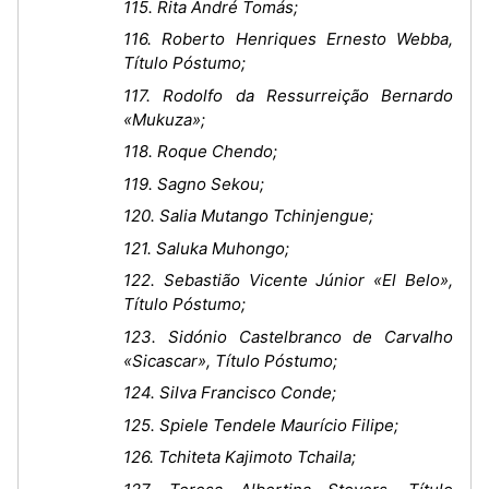
115. Rita André Tomás;
116. Roberto Henriques Ernesto Webba,
Título Póstumo;
117. Rodolfo da Ressurreição Bernardo
«Mukuza»;
118. Roque Chendo;
119. Sagno Sekou;
120. Salia Mutango Tchinjengue;
121. Saluka Muhongo;
122. Sebastião Vicente Júnior «El Belo»,
Título Póstumo;
123. Sidónio Castelbranco de Carvalho
«Sicascar», Título Póstumo;
124. Silva Francisco Conde;
125. Spiele Tendele Maurício Filipe;
126. Tchiteta Kajimoto Tchaila;