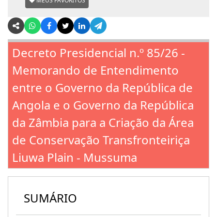
MEUS FAVORITOS
Decreto Presidencial n.º 85/26 -
Memorando de Entendimento
entre o Governo da República de
Angola e o Governo da República
da Zâmbia para a Criação da Área
de Conservação Transfronteiriça
Liuwa Plain - Mussuma
SUMÁRIO