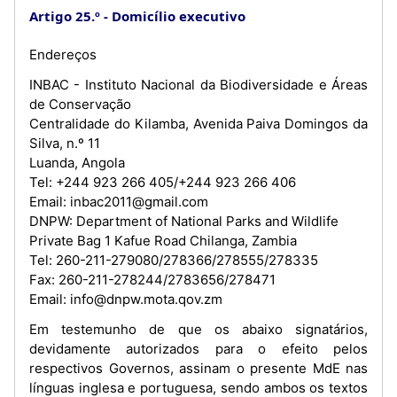
Artigo 25.º
Domicílio executivo
Endereços
INBAC - Instituto Nacional da Biodiversidade e Áreas
de Conservação
Centralidade do Kilamba, Avenida Paiva Domingos da
Silva, n.º 11
Luanda, Angola
Tel: +244 923 266 405/+244 923 266 406
Email: inbac2011@gmail.com
DNPW: Department of National Parks and Wildlife
Private Bag 1 Kafue Road Chilanga, Zambia
Tel: 260-211-279080/278366/278555/278335
Fax: 260-211-278244/2783656/278471
Email: info@dnpw.mota.qov.zm
Em testemunho de que os abaixo signatários,
devidamente autorizados para o efeito pelos
respectivos Governos, assinam o presente MdE nas
línguas inglesa e portuguesa, sendo ambos os textos