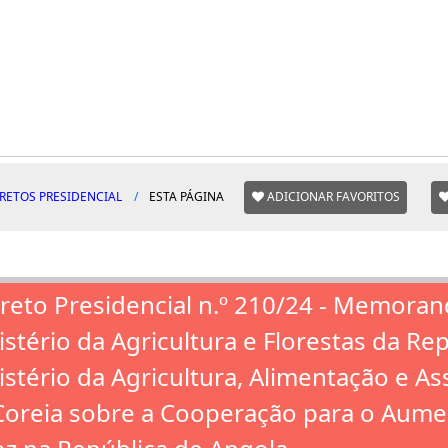
RETOS PRESIDENCIAL
ESTA PÁGINA
ADICIONAR FAVORITOS
reto Presidencial n.º 210/24 - Memora
istério da Agricultura e Florestas da Re
istério da Agricultura, Alimentação e A
Coreia sobre a Cooperação para o Aume