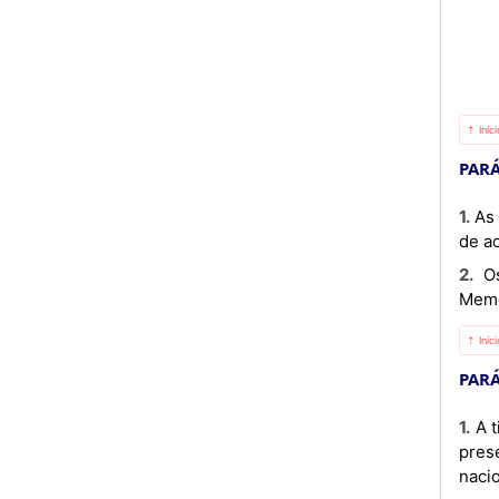
⇡ Iníc
PARÁ
1. As condições específicas para cooperação bilateral ao abrigo do presente Memorando de Entendimento serão
de ac
2. Os Participantes deverão indicar os pontos focais para dar seguimento à implementação do presente
Memo
⇡ Iníc
PARÁ
1. A titularidade de quaisquer direitos de propriedade intelectual decorrentes de acções realizadas ao abrigo do
pres
nacio