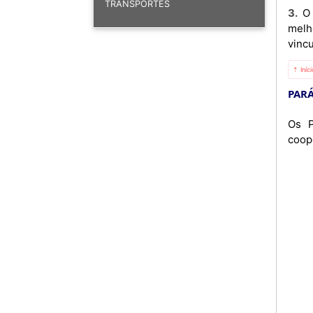
TRANSPORTES
3. O presente Memorando de Entendimento é a expressão da intenção dos Participantes em cooperar para
melh
vincu
⇡ Iníc
PARÁ
Os P
coop