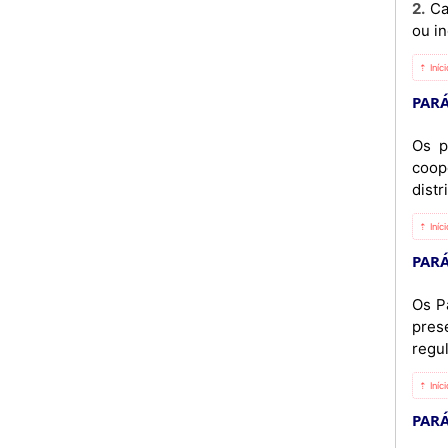
2. Cada Participante deterá os direitos de propriedade intelectual relativos à tecnologia desenvolvida exclusiva
ou in
⇡ Iníc
PARÁ
Os p
coop
distr
⇡ Iníc
PARÁ
Os P
pres
regu
⇡ Iníc
PARÁ