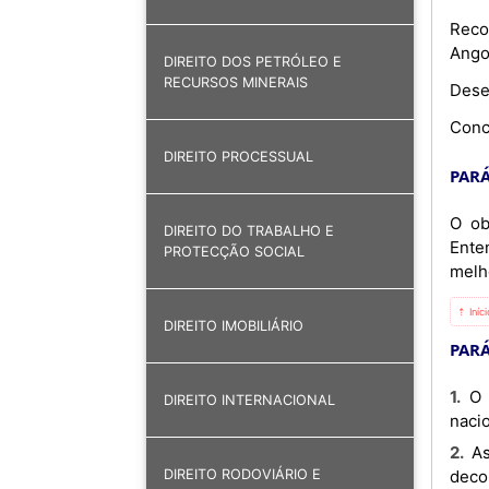
Reco
Angol
DIREITO DOS PETRÓLEO E
RECURSOS MINERAIS
Dese
Conc
DIREITO PROCESSUAL
PARÁ
O ob
DIREITO DO TRABALHO E
Ente
PROTECÇÃO SOCIAL
melh
⇡ Iníc
DIREITO IMOBILIÁRIO
PARÁ
1. O presente Memorando de Entendimento será implementado de acordo com as respectivas legislações
DIREITO INTERNACIONAL
nacio
2. As disposições do presente Memorando de Entendimento não deverão afectar os direitos e obrigações
deco
DIREITO RODOVIÁRIO E