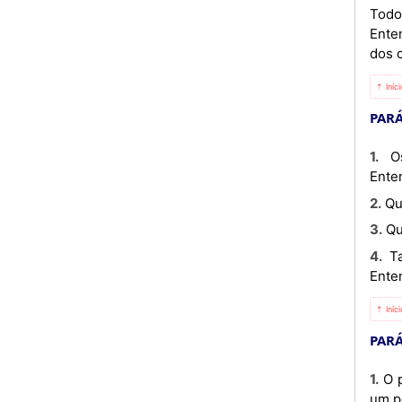
Todo
Ente
dos 
⇡ Iníc
PARÁ
1. Os Participantes, por consentimento mútuo escrito, podem modificar o presente Memorando de
Ente
2. 
3. 
4. Tais modificações não afectarão quaisquer actividades em andamento no âmbito deste Memorando de
Ente
⇡ Iníc
PARÁ
1. O presente Memorando de Entendimento entrará em vigor na data da sua assinatura e continuará válido por
um p