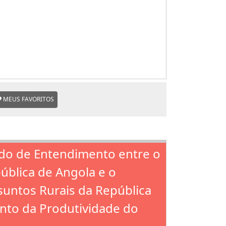
MEUS FAVORITOS
ndo de Entendimento entre o
pública de Angola e o
ssuntos Rurais da República
nto da Produtividade do