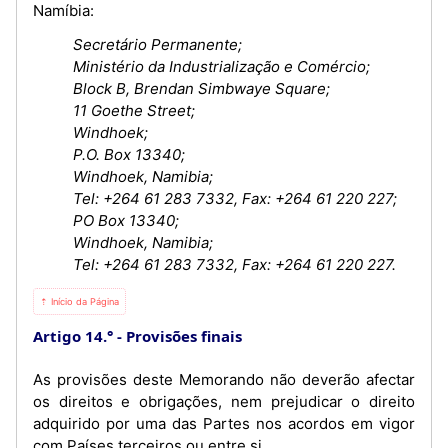
Namíbia:
Secretário Permanente;
Ministério da Industrialização e Comércio;
Block B, Brendan Simbwaye Square;
11 Goethe Street;
Windhoek;
P.O. Box 13340;
Windhoek, Namibia;
Tel: +264 61 283 7332, Fax: +264 61 220 227;
PO Box 13340;
Windhoek, Namibia;
Tel: +264 61 283 7332, Fax: +264 61 220 227.
⇡ Início da Página
Artigo 14.°
Provisões finais
As provisões deste Memorando não deverão afectar
os direitos e obrigações, nem prejudicar o direito
adquirido por uma das Partes nos acordos em vigor
com Países terceiros ou entre si.