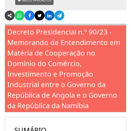
MEUS FAVORITOS
Decreto Presidencial n.º 90/23 -
Memorando de Entendimento em
Matéria de Cooperação no
Domínio do Comércio,
Investimento e Promoção
Industrial entre o Governo da
República de Angola e o Governo
da República da Namíbia
SUMÁRIO