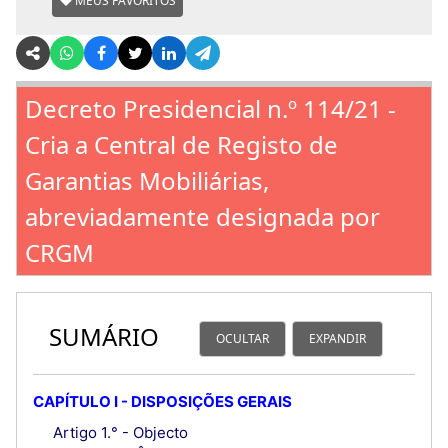
MEUS FAVORITOS
Decreto Presidencial n.º 114/21 -
Cria a Central de Registo de
Garantias Mobiliárias,
abreviadamente designada por
CRGM
SUMÁRIO
OCULTAR
EXPANDIR
CAPÍTULO I - DISPOSIÇÕES GERAIS
Artigo 1.° - Objecto