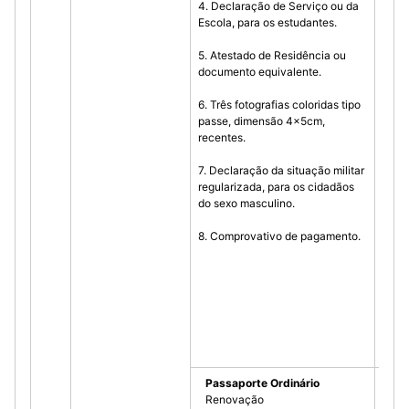
4. Declaração de Serviço ou da
c) Mi
Escola, para os estudantes.
Defe
Veter
5. Atestado de Residência ou
(DRM
documento equivalente.
6. Três fotografias coloridas tipo
passe, dimensão 4x5cm,
recentes.
7. Declaração da situação militar
regularizada, para os cidadãos
do sexo masculino.
8. Comprovativo de pagamento.
Passaporte Ordinário
Renovação