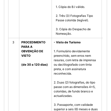
1. Cópia do B.I válido.
2. Três (3) Fotografias Tipo
Passe colorida (legível).
3. Cópia do Despacho de
Nomeação.
3
PROCEDIMENTO
- Visto de Turismo
-
PARA A
OBVENÇÃO DE
1. Formulário devidamente
VISTO
preenchido, sem erros nem
rasuras, com letra de imprensa
(de 30 a 120 dias)
ou dactilografado com tinta
preta, e com assinatura
reconhecida.
2. Duas (2) fotografias, do tipo
passe com as dimensões 4x5,
coloridas, de fundo branco e
actualizadas.
3. Passaporte, com validade
superior a seis (6) meses e duas