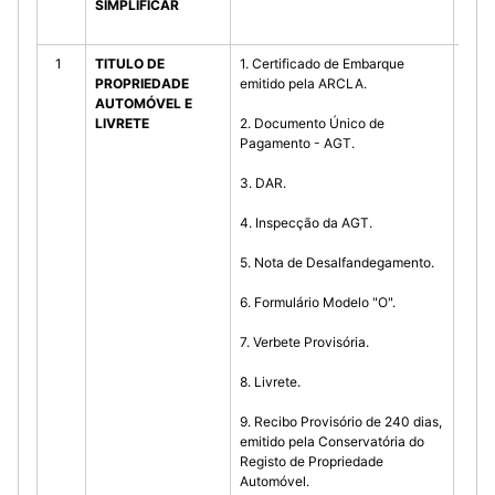
SIMPLIFICAR
1
TITULO DE
1. Certificado de Embarque
- En
PROPRIEDADE
emitido pela ARCLA.
inte
AUTOMÓVEL E
proc
LIVRETE
2. Documento Único de
(quat
Pagamento - AGT.
- N.
3. DAR.
o par
desl
4. Inspecção da AGT.
serv
8 (oi
5. Nota de Desalfandegamento.
a) Co
6. Formulário Modelo "O".
Regi
Prop
7. Verbete Provisória.
Autom
vez;
8. Livrete.
b) Co
9. Recibo Provisório de 240 dias,
Regi
emitido pela Conservatória do
Prop
Registo de Propriedade
Autom
Automóvel.
vez;