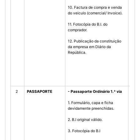
10. Factura de compra e venda
c) D
do veiculo (comercial/ Invoice).
veze
11. Fotocópia do B.I. do
d) DN
comprador.
veze
12. Publicação da constituição
e) DN
da empresa em Diário da
República.
f) AG
g) AG
h) A
2
PASSAPORTE
- Passaporte Ordinário 1.ª via
- En
Inte
1. Formulário, capa e ficha
proc
devidamente preenchidas.
a) S
2. B.I original válido.
b) A
3. Fotocópia do B.I
Munic