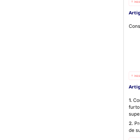
⇡ Iníc
Artig
Cons
⇡ Iníc
Artig
1. Considera -se idóneo para o exercício da actividade de mediação a pessoa que não tenha sido condenada por
furt
super
2. Presume-se cumprir a condição de idoneidade, a pessoa que se encontre registada junto de qualquer órgão
de s