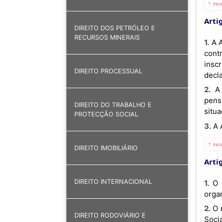
⇡ Iníc
Artig
DIREITO DOS PETRÓLEO E
RECURSOS MINERAIS
1. A Actividade de Mediação de Segurança Social consiste fundamentalmente na angariação e sensibilização de
cont
insc
DIREITO PROCESSUAL
decla
2. A Actividade de Mediação de Segurança Social pode abranger a prestação de serviços a segurados,
pens
DIREITO DO TRABALHO E
situa
PROTECÇÃO SOCIAL
3. 
⇡ Iníc
DIREITO IMOBILIÁRIO
Artig
DIREITO INTERNACIONAL
1. O mediador de segurança social é uma pessoa singular, devidamente inscrita no registo de mediadores
orga
2. O mediador não adquire o direito de representação exclusiva do contribuinte perante o Sistema de Protecção
DIREITO RODOVIÁRIO E
Socia