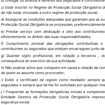
b) Divulgar os direitos e deveres dos segurados e contribuinte
c) Estar inscrito no Regime de Protecção Social Obrigatória 
de não estar vinculado a outro regime de protecção social;
d) Assegurar as condições adequadas que garantam que as su
Protecção Social Obrigatória se processam, preferencialmente ,
e) Prestar serviço com dedicação e zelo aos contribuintes
eficientemente no âmbito das suas responsabilidades;
f) Cumprimento pontual das obrigações contributivas e
contribuintes ou segurados que estejam encarregues junto da 
g) Guardar sigilo profissional, em relação a terceiros 
consequência do exercício da sua actividade;
h) Não praticar actos que coloquem em causa a relação de con
de quem se assume como procurador;
i) Exibir o certificado de registo como mediador sempre q
segurados e sempre que tal lhe for solicitado por qualquer int
j ) Frequentar as formações obrigatórias iniciais e complem
Entidade Gestora da Protecção Social Obrigatória impres
segurança social;