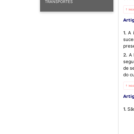
TRANSPORTES
⇡ Iníc
Artig
1. A inscrição no registo de mediadores de segurança social pressupõe a prévia admissão e conclusão com
suce
pres
2. A Entidade Gestora da Protecção Social Obrigatória, para efeitos de inscrição no registo de mediadores da
segu
de s
do c
⇡ Iníc
Artig
1. 