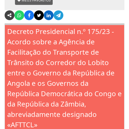
MEUS FAVORITOS
Decreto Presidencial n.º 175/23 -
Acordo sobre a Agência de
Facilitação do Transporte de
Trânsito do Corredor do Lobito
entre o Governo da República de
Angola e os Governos da
República Democrática do Congo e
da República da Zâmbia,
abreviadamente designado
«AFTTCL»