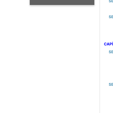
S
S
CAPÍ
S
S