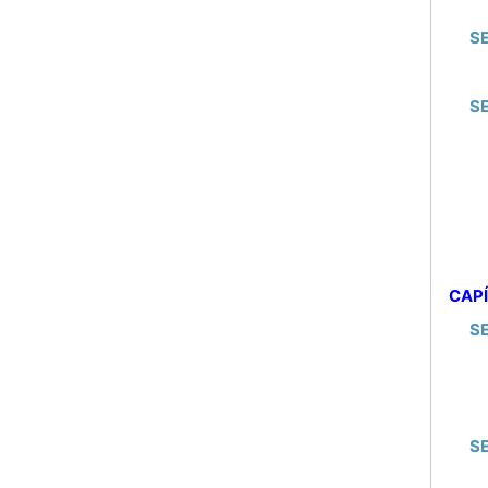
S
SE
CAPÍ
S
S