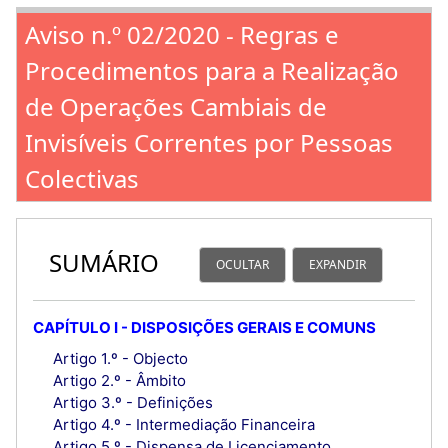
Aviso n.º 02/2020 - Regras e
Procedimentos para a Realização
de Operações Cambiais de
Invisíveis Correntes por Pessoas
Colectivas
SUMÁRIO
OCULTAR
EXPANDIR
CAPÍTULO I - DISPOSIÇÕES GERAIS E COMUNS
Artigo 1.º - Objecto
Artigo 2.º - Âmbito
Artigo 3.º - Definições
Artigo 4.º - Intermediação Financeira
Artigo 5.º - Dispensa de Licenciamento