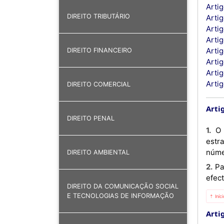
Artig
DIREITO TRIBUTÁRIO
Artig
Arti
Artig
Arti
DIREITO FINANCEIRO
Arti
Arti
Artig
DIREITO COMERCIAL
Artig
DIREITO PENAL
1. O presente Aviso estabelece os procedimentos de importação, exportação e reexportação de moeda
estr
núme
DIREITO AMBIENTAL
2. Para efeitos do disposto no presente Aviso, apenas as instituições financeiras bancárias estão autorizadas a
efec
DIREITO DA COMUNICAÇÃO SOCIAL
E TECNOLOGIAS DE INFORMAÇÃO
⇡ Iníc
Arti