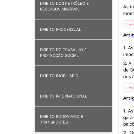
DIREITO DOS PETRÓLEO E
As in
RECURSOS MINERAIS
moed
⇡ Iníc
DIREITO PROCESSUAL
Artig
1. As instituições financeiras bancárias devem informar ao Banco Nacional de Angola sobre cada operação de
DIREITO DO TRABALHO E
impo
PROTECÇÃO SOCIAL
2. A informação referida no número anterior deve ser remetida ao Banco Nacional de Angola, através do Sistema
de S
nos m
DIREITO IMOBILIÁRIO
⇡ Iníc
DIREITO INTERNACIONAL
Artig
1. As instituições financeiras bancárias estão obrigadas a realizar todas as diligências necessárias com vista a
DIREITO RODOVIÁRIO E
gara
TRANSPORTES
balc
2. No acto de desalfandegamento ou desembaraço aduaneiro, as instituições financeiras bancárias devem