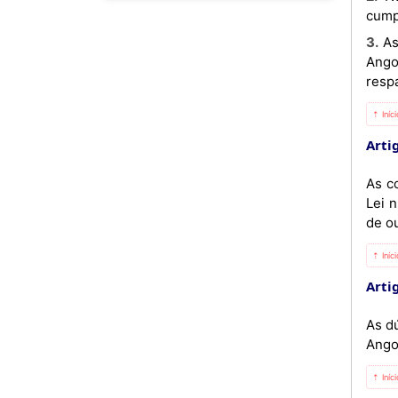
cump
3. As instituições financeiras bancárias são responsáveis por toda a informação prestada ao Banco Nacional de
Ango
resp
⇡ Iníc
Artig
As c
Lei 
de ou
⇡ Iníc
Artig
As d
Ango
⇡ Iníc